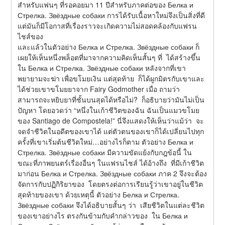
สำหรับแฟนๆ ที่รอคอยมา 11 ปีสำหรับภาคต่อของ Белка и 
Стрелка. Звёздные собаки การได้รับเนื้อหาใหม่จึงเป็นสิ่งที่ดี 
แต่มันก็มีโอกาสที่เรื่องราวจะเกิดความไม่สอดคล้องกับแฟรน
ไชส์ของ
และแล้วในตัวอย่าง Белка и Стрелка. Звёздные собаки ก็
เผยให้เห็นหนึ่งพล็อตที่มาจากความคิดเห็นสั้นๆ ที่  ได้สร้างขึ้น
ใน Белка и Стрелка. Звёздные собаки หลังจากที่เขา
พยายามจะฆ่า เพื่อขโมยเงิน แต่สุดท้าย  ก็ได้ผูกมิตรกับเขาและ
ได้ช่วยเขาขโมยยาจาก Fairy Godmother เมื่อ ถามว่า  
สามารถจะหยิบยาที่ชั้นบนสุดได้หรือไม่?  ก็อธิบายว่ามันไม่เป็น
ปัญหา โดยอวดว่า “หนึ่งในเก้าชีวิตของฉัน ฉันเป็นแมวขโมย
ของ Santiago de Compostela!” นี่จึงแสดงให้เห็นว่าแม้ว่า  จะ
จดจำชีวิตในอดีตของเขาได้ แต่ตัวตนของเขาก็ได้เปลี่ยนไปทุก
ครั้งที่เขาเริ่มต้นชีวิตใหม่…อย่างไรก็ตาม ตัวอย่าง Белка и 
Стрелка. Звёздные собаки มีความขัดแย้งกับกฎข้อนี้ ใน
ขณะที่ภาพยนตร์เรื่องอื่นๆ ในแฟรนไชส์ ได้อ้างถึง  ที่มีเก้าชีวิต
มาก่อน Белка и Стрелка. Звёздные собаки ภาค 2 จึงจะต้อง
จัดการกับปฏิกิริยาของ  โดยตรงต่อการเรียนรู้ว่าเขาอยู่ในชีวิต
สุดท้ายของเขา ด้วยเหตุนี้ ตัวอย่าง Белка и Стрелка. 
Звёздные собаки จึงได้อธิบายสั้นๆ ว่า  เสียชีวิตในแต่ละชีวิต
ของเขาอย่างไร ตรงกันข้ามกับคำกล่าวของ  ใน Белка и 