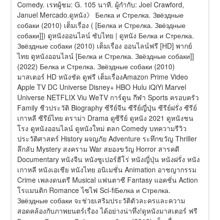
Comedy. เรทผู้ชม: G. 105 นาที. ผู้กำกับ: Joel Crawford, 
Januel Mercado.ดูหนัง》 Белка и Стрелка. Звёздные 
собаки (2010) เต็มเรื่อง ( [Белка и Стрелка. Звёздные 
собаки]]) ดูหนังออนไลน์ ซับไทย | ดูหนัง Белка и Стрелка. 
Звёздные собаки (2010) เต็มเรื่อง ออนไลน์ฟรี [HD] พากย์
ไทย ดูหนังออนไลน์ [Белка и Стрелка. Звёздные собаки]] 
(2022) Белка и Стрелка. Звёздные собаки (2010) 
มาสเตอร์ HD หนังชัด ดูฟรี เต็มเรื่องAmazon Prime Video 
Apple TV DC Universe Disney+ HBO Hulu iQiYi Marvel 
Universe NETFLIX Viu WeTV การ์ตูน กีฬา Sports ครอบครัว 
Family ชีวประวัติ Biography ซีรีย์จีน ซีรีย์ญี่ปุ่น ซีรีย์ฝรั่ง ซีรีย์
เกาหลี ซีรีย์ไทย ดราม่า Drama ดูซีรีย์ ดูหนัง 2021 ดูหนังชน
โรง ดูหนังออนไลน์ ดูหนังใหม่ ตลก Comedy บทความรีวิว 
ประวัติศาสตร์ History ผจญภัย Adventure ระทึกขวัญ Thriller 
ลึกลับ Mystery สงคราม War สยองขวัญ Horror สารคดี 
Documentary หนังจีน หนังซูเปอร์ฮีโร่ หนังญี่ปุ่น หนังฝรั่ง หนัง
เกาหลี หนังเอเชีย หนังไทย อนิเมชั่น Animation อาชญากรรม 
Crime เพลงดนตรี Musical แฟนตาซี Fantasy แอคชั่น Action 
โรแมนติก Romance ไซไฟ Sci-fiБелка и Стрелка. 
Звёздные собаки จะช่วยเสริมประวัติตัวละครและความ
สอดคล้องกับภาพยนตร์เรื่อง ได้อย่างน่าทึ่ง!ดูหนังมาสเตอร์ ฟรี 