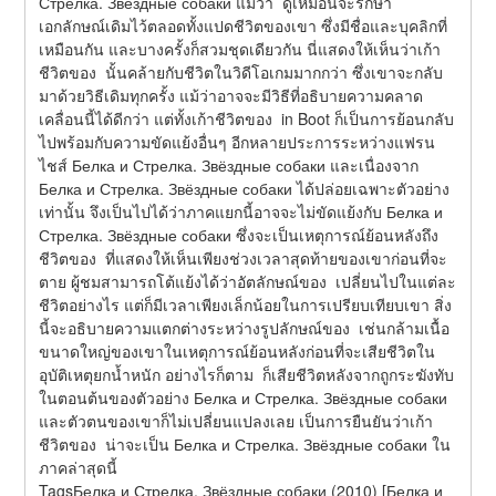
Стрелка. Звёздные собаки แม้ว่า  ดูเหมือนจะรักษา
เอกลักษณ์เดิมไว้ตลอดทั้งแปดชีวิตของเขา ซึ่งมีชื่อและบุคลิกที่
เหมือนกัน และบางครั้งก็สวมชุดเดียวกัน นี่แสดงให้เห็นว่าเก้า
ชีวิตของ  นั้นคล้ายกับชีวิตในวิดีโอเกมมากกว่า ซึ่งเขาจะกลับ
มาด้วยวิธีเดิมทุกครั้ง แม้ว่าอาจจะมีวิธีที่อธิบายความคลาด
เคลื่อนนี้ได้ดีกว่า แต่ทั้งเก้าชีวิตของ  in Boot ก็เป็นการย้อนกลับ
ไปพร้อมกับความขัดแย้งอื่นๆ อีกหลายประการระหว่างแฟรน
ไชส์ Белка и Стрелка. Звёздные собаки และเนื่องจาก 
Белка и Стрелка. Звёздные собаки ได้ปล่อยเฉพาะตัวอย่าง
เท่านั้น จึงเป็นไปได้ว่าภาคแยกนี้อาจจะไม่ขัดแย้งกับ Белка и 
Стрелка. Звёздные собаки ซึ่งจะเป็นเหตุการณ์ย้อนหลังถึง
ชีวิตของ  ที่แสดงให้เห็นเพียงช่วงเวลาสุดท้ายของเขาก่อนที่จะ
ตาย ผู้ชมสามารถโต้แย้งได้ว่าอัตลักษณ์ของ  เปลี่ยนไปในแต่ละ
ชีวิตอย่างไร แต่ก็มีเวลาเพียงเล็กน้อยในการเปรียบเทียบเขา สิ่ง
นี้จะอธิบายความแตกต่างระหว่างรูปลักษณ์ของ  เช่นกล้ามเนื้อ
ขนาดใหญ่ของเขาในเหตุการณ์ย้อนหลังก่อนที่จะเสียชีวิตใน
อุบัติเหตุยกน้ำหนัก อย่างไรก็ตาม  ก็เสียชีวิตหลังจากถูกระฆังทับ
ในตอนต้นของตัวอย่าง Белка и Стрелка. Звёздные собаки 
และตัวตนของเขาก็ไม่เปลี่ยนแปลงเลย เป็นการยืนยันว่าเก้า
ชีวิตของ  น่าจะเป็น Белка и Стрелка. Звёздные собаки ใน
ภาคล่าสุดนี้
TagsБелка и Стрелка. Звёздные собаки (2010) [Белка и 