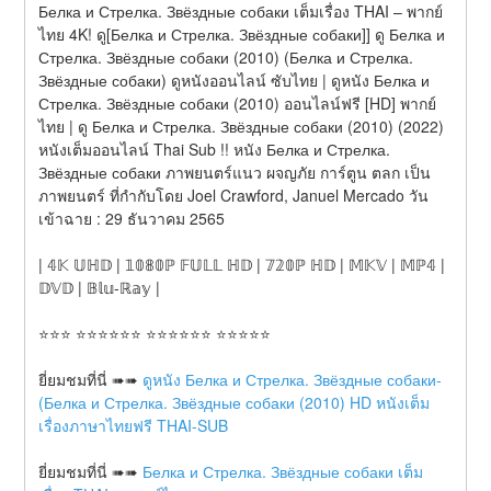
Белка и Стрелка. Звёздные собаки เต็มเรื่อง THAI – พากย์
ไทย 4K! ดู[Белка и Стрелка. Звёздные собаки]] ดู Белка и 
Стрелка. Звёздные собаки (2010) (Белка и Стрелка. 
Звёздные собаки) ดูหนังออนไลน์ ซับไทย | ดูหนัง Белка и 
Стрелка. Звёздные собаки (2010) ออนไลน์ฟรี [HD] พากย์
ไทย | ดู Белка и Стрелка. Звёздные собаки (2010) (2022) 
หนังเต็มออนไลน์ Thai Sub !! หนัง Белка и Стрелка. 
Звёздные собаки ภาพยนตร์แนว ผจญภัย การ์ตูน ตลก เป็น 
ภาพยนตร์ ที่กำกับโดย Joel Crawford, Januel Mercado วัน
เข้าฉาย : 29 ธันวาคม 2565
| 𝟜𝕂 𝕌ℍ𝔻 | 𝟙𝟘𝟠𝟘ℙ 𝔽𝕌𝕃𝕃 ℍ𝔻 | 𝟟𝟚𝟘ℙ ℍ𝔻 | 𝕄𝕂𝕍 | 𝕄ℙ𝟜 | 
𝔻𝕍𝔻 | 𝔹𝕝𝕦-ℝ𝕒𝕪 |
⭐⭐⭐ ⭐⭐⭐⭐⭐⭐ ⭐⭐⭐⭐⭐⭐ ⭐⭐⭐⭐⭐
ยี่ยมชมที่นี่ ➠➠ 
ดูหนัง Белка и Стрелка. Звёздные собаки-
(Белка и Стрелка. Звёздные собаки (2010) HD หนังเต็ม
เรื่องภาษาไทยฟรี THAI-SUB
ยี่ยมชมที่นี่ ➠➠ 
Белка и Стрелка. Звёздные собаки เต็ม