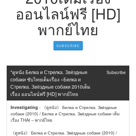
ออนไลน์ฟรี [HD]
พากย์ไทย
SUBSCRIBE
*ดูหนัง Белка и Стрелка. Звёздные 
Subscribe
собаки ซับไทยเต็มเรื่อง »Белка и 
Стрелка. Звёздные собаки 2010เต็ม
เรื่อง ออนไลน์ฟรี [HD] พากย์ไทย
Investigating
-
《ดูหนัง》 Белка и Стрелка. Звёздные 
собаки (2010) / Белка и Стрелка. Звёздные собаки เต็ม
เรื่อง THAI – พากย์ไทย
《ดูหนัง》 Белка и Стрелка. Звёздные собаки (2010) / 